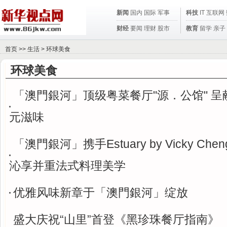
新闻
国内
国际
军事
科技
IT
互联网
财经
要闻
理财
股市
教育
留学
亲子
首页
>>
生活
>
环球美食
环球美食
「澳門銀河」顶级粤菜餐厅"源．公馆" 
元滋味
「澳門銀河」携手Estuary by Vicky Ch
沁享并重法式料理美学
优雅风味新章于「澳門銀河」绽放
盛大庆祝“山里”首登《黑珍珠餐厅指南》