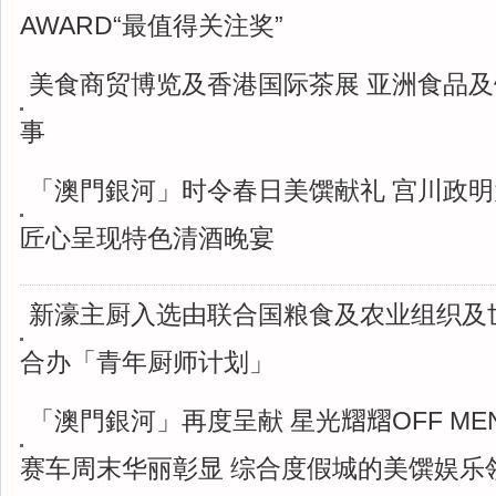
AWARD“最值得关注奖”
美食商贸博览及香港国际茶展 亚洲食品
事
「澳門銀河」时令春日美馔献礼 宫川政
匠心呈现特色清酒晚宴
新濠主厨入选由联合国粮食及农业组织及
合办「青年厨师计划」
「澳門銀河」再度呈献 星光𦒉𦒉OFF ME
赛车周末华丽彰显 综合度假城的美馔娱乐