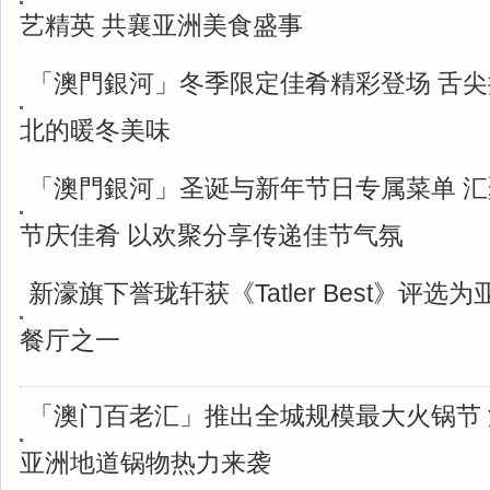
艺精英 共襄亚洲美食盛事
「澳門銀河」冬季限定佳肴精彩登场 舌
北的暖冬美味
「澳門銀河」圣诞与新年节日专属菜单 
节庆佳肴 以欢聚分享传递佳节气氛
新濠旗下誉珑轩获《Tatler Best》评选
餐厅之一
「澳门百老汇」推出全城规模最大火锅节 
亚洲地道锅物热力来袭