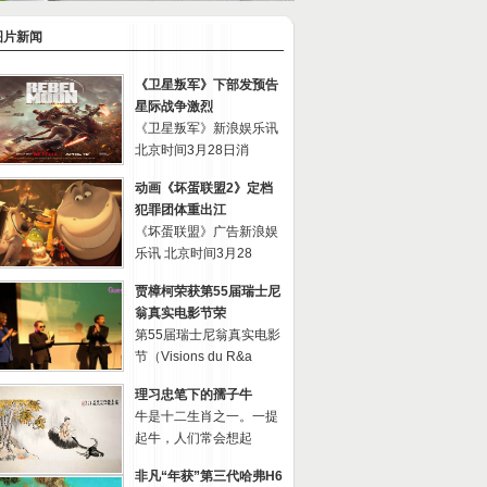
图片新闻
《卫星叛军》下部发预告
星际战争激烈
《卫星叛军》新浪娱乐讯
北京时间3月28日消
动画《坏蛋联盟2》定档
犯罪团体重出江
《坏蛋联盟》广告新浪娱
乐讯 北京时间3月28
贾樟柯荣获第55届瑞士尼
翁真实电影节荣
第55届瑞士尼翁真实电影
节（Visions du R&a
理习忠笔下的孺子牛
牛是十二生肖之一。一提
起牛，人们常会想起
非凡“年获”第三代哈弗H6