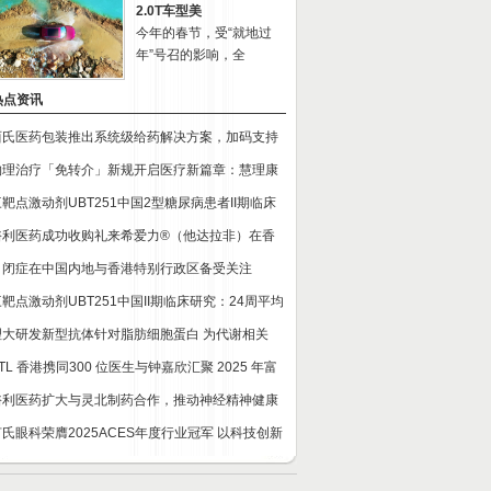
2.0T车型美
今年的春节，受“就地过
年”号召的影响，全
热点资讯
西氏医药包装推出系统级给药解决方案，加码支持
物理治疗「免转介」新规开启医疗新篇章：慧理康
三靶点激动剂UBT251中国2型糖尿病患者II期临床
裕利医药成功收购礼来希爱力®（他达拉非）在香
自闭症在中国内地与香港特别行政区备受关注
靶点激动剂UBT251中国II期临床研究：24周平均
理大研发新型抗体针对脂肪细胞蛋白 为代谢相关
TL 香港携同300 位医生与钟嘉欣汇聚 2025 年富
裕利医药扩大与灵北制药合作，推动神经精神健康
何氏眼科荣膺2025ACES年度行业冠军 以科技创新