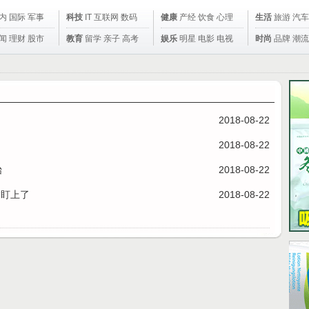
内
国际
军事
科技
IT
互联网
数码
健康
产经
饮食
心理
生活
旅游
汽车
闻
理财
股市
教育
留学
亲子
高考
娱乐
明星
电影
电视
时尚
品牌
潮流
2018-08-22
2018-08-22
始
2018-08-22
病盯上了
2018-08-22