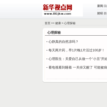
新闻
国
财经
要
首页
>>
健康
>
心理探秘
心理探秘
心静真的自然凉吗？
每天两片药，早1片晚1片活过100岁！
心理医生：关爱自己从做一个“小丑”开
看电视看到睡着 一关掉又醒了 可能被