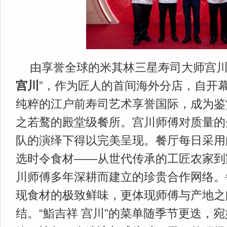
由享誉全球的米其林三星寿司大师宫川
宫川
”，作为匠人的首间海外分店，自开
纯粹的江户前寿司艺术享誉国际，成为鉴
之若鹜的殿堂级餐所。宫川师傅对质量的
队的演绎下得以完美呈现。餐厅每日采用
选时令食材——从世代传承的工匠农家到
川师傅多年深耕而建立的珍贵合作网络。
现食材的极致鲜味，更体现师傅与产地之
结。“鮨吉祥 宫川”的菜单随季节更迭，