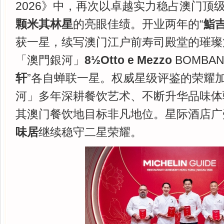
2026》中，再次以卓越实力稳占澳门顶
颗米其林星
的亮眼佳绩。开业两年的“
鮨吉
获一星，续写澳门江户前寿司殿堂的璀璨
「澳門銀河」
8
½
Otto e Mezzo
BOMBA
轩
”各自蝉联一星。权威星级评鉴的荣耀
河」多年深耕餐饮艺术、不断升华品味体
其澳门餐饮地目标非凡地位。星际酒店广
味居
继续稳守二星荣耀。