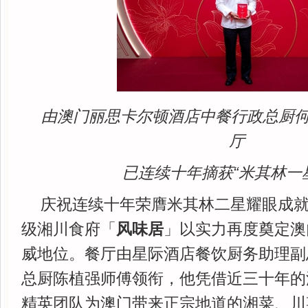
由澳门丽思卡尔顿酒店中餐行政总厨
厅
已连续十年摘获“米其林一
庆祝连续十年荣膺米其林二星耀眼成
级湘川食府「
风味居
」以实力再度奠定澳
威地位。餐厅由星际酒店餐饮厨务助理副
总厨陈植强师傅领衔，他凭借近三十年的
精英团队为澳门带来正宗地道的湘菜、川