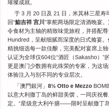
璀璨成就。
于 3 月 20 日及 21 日，米其林三
回“
鮨吉祥 宫川
”掌舵两场限定清酒晚宴
令食材为主轴的精致味觉旅程，并搭配尊贵
Hundred，呈献细腻而深度的日式飨宴。侍酒师
精挑细选每一款佳酿，完美配对宴席上独
认证为全球仅604位“酒匠（Sakasho）
更是澳门少数拥有此殊荣的专家，为这场
体验注入与别不同的专业层次。
「澳門銀河」
8
½
Otto e Mezzo
BOM
以意大利撒丁岛的鲜甜美馔，一同庆祝餐
定。“星级意大利午膳——限时呈献撒丁岛