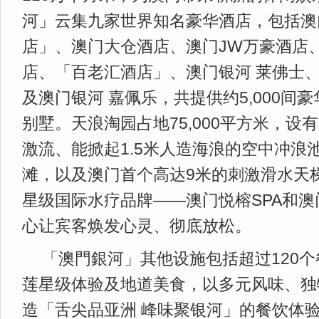
河」云集九家世界知名豪华酒店，包括澳
店」、澳门大仓酒店、澳门JW万豪酒店
店、「百老汇酒店」、澳门银河 莱佛士
及澳门银河 嘉佩乐，共提供约5,000间
别墅。天浪淘园占地75,000平方米，设
激流、能掀起1.5米人造海浪的空中冲浪池
滩，以及澳门首个高达9米的刺激滑水天
星级国际水疗品牌——澳门悦榕SPA和
心让宾客焕发心灵、彻底放松。
「澳門銀河」其他设施包括超过120
莲星级体验及地道美食，以多元风味、独
造「舌尖品亚洲 峰味聚银河」的餐饮体