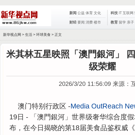
新闻
公益
体育
文化
科技
IT
互联网
财经
要闻
消费
楼市
教育
留学
亲子
新华视点网 >
生活
>
环球美食
> 正文
米其林五星映照「澳門銀河」 
级荣耀
2026/3/20 11:56:09
来源：
澳门特别行政区 -
Media OutReach Ne
19日 - 「澳門銀河」世界级奢华综合度
布，在今日揭晓的第18届美食品鉴权威