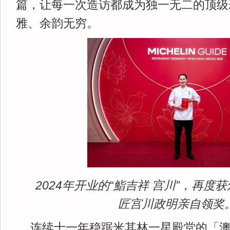
篇，让每一次造访都成为独一无二的顶级
雅、余韵无穷。
2024年开业的“鮨吉祥 宫川”，再
匠宫川政明亲自领奖
连续十一年稳踞米其林一星殿堂的「