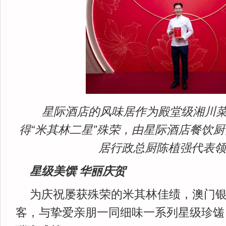
星际酒店的风味居作为殿堂级湘川
得“米其林二星”殊荣，由星际酒店餐饮
居行政总厨陈植强代表
星级美馔 华丽庆贺
为庆祝屡获殊荣的米其林佳绩，澳门
客，与挚爱亲朋一同细味一系列星级珍馐