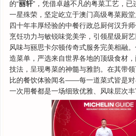
的“
丽轩
”，凭借卓越不凡的粤菜工艺，已
一星殊荣，坚定屹立于澳门高级粤菜殿堂
四十年丰厚经验的中餐行政总厨何汉升师
烹饪功力与敏锐味觉美学，引领星级厨艺
风味与丽思卡尔顿传奇式服务完美相融。
造菜单，严选来自世界各地的顶级食材，
技法，呈现粤菜的神髓与雅韵。在其带领
比的餐饮体验闻名——每一道菜式皆是对
一次用餐都是一场细致优雅、风味层次丰