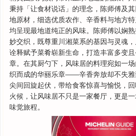
秉持「让食材说话」的理念，陈师傅及其
地原材，细选优质农作、辛香料与地方特
均呈现最地道纯正的风味。陈师傅以娴熟
妙交织，既尊重川湘菜系的基因与灵魂，
诠释赋予菜肴崭新生命，打造丰富多变且
章。在其厨勺下，风味居的料理宛如一场
织而成的华丽乐章——辛香奔放却不失雅
尖间回旋起伏，带给食客惊喜与愉悦，回
火候，让风味居不只是一家餐厅，更是一
味觉旅程。