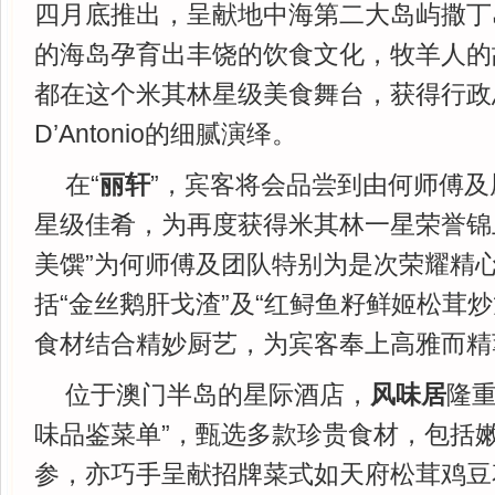
四月底推出，呈献地中海第二大岛屿撒丁
的海岛孕育出丰饶的饮食文化，牧羊人的
都在这个米其林星级美食舞台，获得行政总厨
D’Antonio的细腻演绎。
在“
丽轩
”，宾客将会品尝到由何师傅
星级佳肴，为再度获得米其林一星荣誉锦
美馔”为何师傅及团队特别为是次荣耀精
括“金丝鹅肝戈渣”及“红鲟鱼籽鲜姬松茸
食材结合精妙厨艺，为宾客奉上高雅而精
位于澳门半岛的星际酒店，
风味居
隆重
味品鉴菜单”，甄选多款珍贵食材，包括
参，亦巧手呈献招牌菜式如天府松茸鸡豆