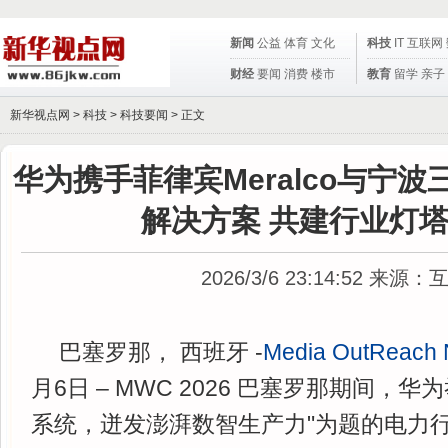
新闻
公益
体育
文化
科技
IT
互联网
财经
要闻
消费
楼市
教育
留学
亲子
新华视点网 >
科技
>
科技要闻
> 正文
华为携手菲律宾Meralco与宁
解决方案 共建行业灯
2026/3/6 23:14:52
来源：
巴塞罗那， 西班牙 -
Media OutReach 
月6日 – MWC 2026 巴塞罗那期间，
系统，迸发澎湃数智生产力"为题的电力