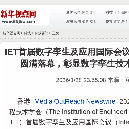
新闻
公益
体育
文化
科技
IT
互联网
财经
要闻
消费
楼市
教育
留学
亲子
新华视点网 >
科技
>
科技要闻
> 正文
IET首届数字孪生及应用国际会
圆满落幕，彰显数字孪生技
2026/1/28 23:55:08
来源：
香港 -
Media OutReach Newswire
- 2
程技术学会（The Institution of Engineerin
IET）首届数字孪生及应用国际会议（Interna