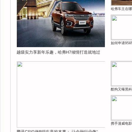
哈弗车主在哪
如何申请95
越级实力享新年乐趣，哈弗H7倾情打造就地过
酷狗又曝黑科
携手漫威电影
腾讯CSIG做B端生意的本事： 让金融行业像“