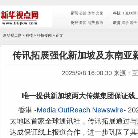
新闻
公益
体育
文化
科技
IT
互联网
财经
要闻
消费
楼市
教育
留学
亲子
新华视点网 >
科技
>
科技要闻
> 正文
传讯拓展强化新加坡及东南亚
2025/9/8 16:00:30
来源：
唯一提供新加坡两大传媒集团保证线
香港 -
Media OutReach Newswire
- 2
太地区首家全球通讯社，传讯拓展通过与
达成保证线上报道合作，进一步巩固了其