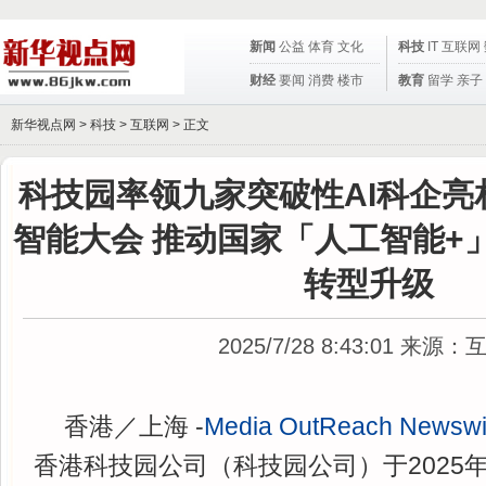
新闻
公益
体育
文化
科技
IT
互联网
财经
要闻
消费
楼市
教育
留学
亲子
新华视点网 >
科技
>
互联网
> 正文
科技园率领九家突破性AI科企亮相
智能大会 推动国家「人工智能+
转型升级
2025/7/28 8:43:01
来源：
香港／上海 -
Media OutReach Newswi
香港科技园公司（科技园公司）于2025年