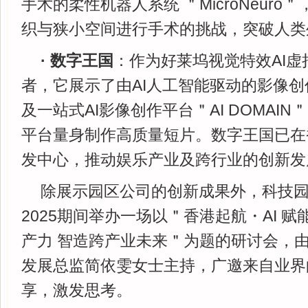
手术的柔性机器人系统 ＂MicroNeur
织与狭小空间进行手术的挑战，突破人类
· 数字王国
：作为好莱坞视觉特效AI
者，它展示了由AI人工智能驱动的影像创
及一站式AI影像创作平台＂AI DOMAI
平台量身制作高质量短片。数字王国已在
发中心，推动娱乐产业及跨行业的创新发
除展示园区公司的创新成果外，科技园
2025期间举办一场以＂香港起航・AI 
产力 智造跨产业未来＂为题的研讨会，
发展总监简依雯女士主持，广邀来自业界
享，激发思考。