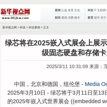
新闻
公益
体育
文化
科技
IT
互联网
财经
要闻
消费
楼市
教育
留学
亲子
新华视点网 >
科技
>
科技要闻
> 正文
绿芯将在2025嵌入式展会上展
级固态硬盘和存储卡
2025/3/11 10:31:09
来源：
中国，北京和德国，纽伦堡 -
Media O
2025年3月10日 - 绿芯将于3月11日至
的2025年嵌入式世界展会 ((embedded wo