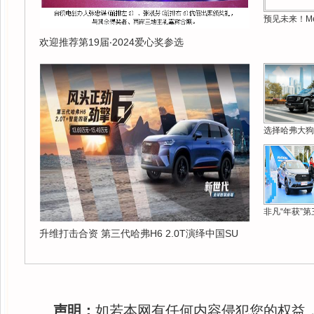
预见未来！Me
欢迎推荐第19届‧2024爱心奖参选
选择哈弗大狗
非凡“年获”第
升维打击合资 第三代哈弗H6 2.0T演绎中国SU
声明：
如若本网有任何内容侵犯您的权益