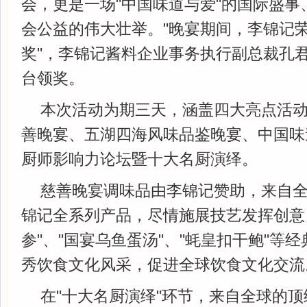
会，更是一场"中国味道与爱"的国际盛事
会公益的伟大壮举。"晚宴期间，李锦记荣
奖"，李锦记酱料企业事务执行副总裁孔
台领奖。
本次活动为期三天，涵盖四大亮点活
善晚宴、五湖四海风味品鉴晚宴、中国味
厨师影响力论坛暨十大名厨演绎。
慈善晚宴调味品由李锦记赞助，来自
锦记全系列产品，尽情施展技艺发挥创意
参"、"国宴乌鱼蛋汤"、"蚝皇扣干鲍"等
秀饮食文化风采，促进全球饮食文化交流
在"十大名厨演绎"环节，来自全球的