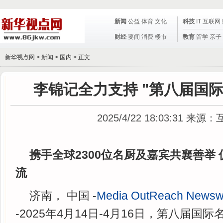
新闻
公益
体育
文化
科技
IT
互联网
财经
要闻
消费
楼市
教育
留学
亲子
新华视点网 >
新闻
>
国内
> 正文
李锦记全力支持 "第八届国
2025/4/22 18:03:31
来源：
携手全球2300位名厨及嘉宾共襄善举
流
济南， 中国 -
Media OutReach Newsw
-2025年4月14日-4月16日，第八届国