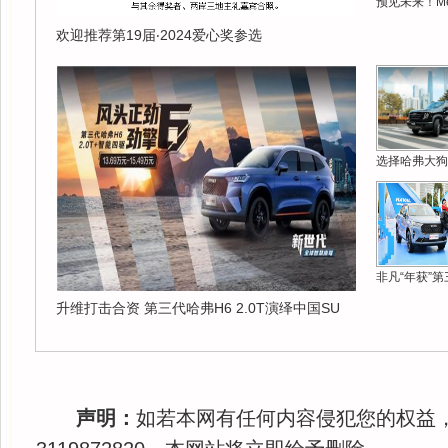
预见未来！Me
欢迎推荐第19届‧2024爱心奖参选
选择哈弗大狗
非凡“年获”第
升维打击合资 第三代哈弗H6 2.0T演绎中国SU
声明：
如若本网有任何内容侵犯您的权益