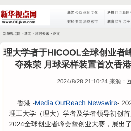
新闻
公益
体育
文化
科技
IT
互联网
财经
要闻
消费
楼市
教育
留学
亲子
新华视点网 >
新闻
>
环球资讯
> 正文
理大学者于HICOOL全球创业
夺殊荣 月球采样装置首次香
2024/8/28 21:10:24
来源：
香港 -
Media OutReach Newswire
- 2
理工大学（理大）学者及学者领导初创首度
2024全球创业者峰会暨创业大赛，展出