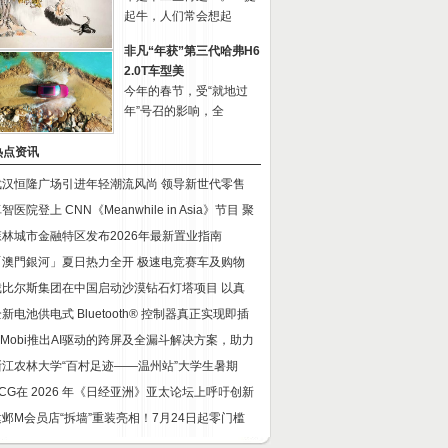
起牛，人们常会想起
非凡“年获”第三代哈弗H6
2.0T车型美
今年的春节，受“就地过
年”号召的影响，全
热点资讯
武汉恒隆广场引进年轻潮流风尚 领导新世代零售
智医院登上 CNN《Meanwhile in Asia》节目 聚
森林城市金融特区发布2026年最新置业指南
「澳門銀河」夏日热力全开 极速电竞赛车及购物
戴比尔斯集团在中国启动沙漠钻石灯塔项目 以真
新电池供电式 Bluetooth® 控制器真正实现即插
InMobi推出AI驱动的跨屏及全漏斗解决方案，助力
浙江农林大学“百村足迹——温州站”大学生暑期
SCG在 2026 年《日经亚洲》亚太论坛上呼吁创新
建邺M会员店“拆墙”重装亮相！7月24日起零门槛