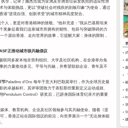
 Dobson 执导，记录了施杰浩成为亚洲及非洲首位获发执照的适应性滑
术与体能挑战，更以"突破社会对残疾的刻板印象"为使命，通过
香港"逆境自强、创新求变"的城市精神高度契合。
我个人，更是对香港精神的致敬。"他补充道："我从巴基斯坦来
个奖象征着我们这座城市所拥有的韧性、包容与突破障碍的力
rol》是一个源自香港、走向世界的故事，它提醒大家：身体的限制，
ASF正推动城市级共融倡议
积极联同多家本地非营利组织、大学及社区机构，在全港举办免
卓
事的力量推动多元、平等与共融，并希望鼓励企业、青年及不
。
影节
Paladino d'Oro 每年于意大利巴勒莫举行，作为全球历史最
影的卓越标杆。其评审团致力于表彰那些重新定义运动成就、
全
ndulum Control》获奖后，已跻身国际体育纪录片的重要
诚邀媒体、教育机构、企业及社区领袖参与其共融使命。随着《逆
获得全球认可，香港正站在国际倡议的前沿，向世界展示一个"无论身体能
来。