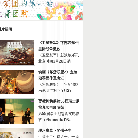
图片新闻
《卫星叛军》下部发预告
星际战争激烈
《卫星叛军》新浪娱乐讯
北京时间3月28日消
动画《坏蛋联盟2》定档
犯罪团体重出江
《坏蛋联盟》广告新浪娱
乐讯 北京时间3月28
贾樟柯荣获第55届瑞士尼
翁真实电影节荣
第55届瑞士尼翁真实电影
节（Visions du R&a
理习忠笔下的孺子牛
牛是十二生肖之一。一提