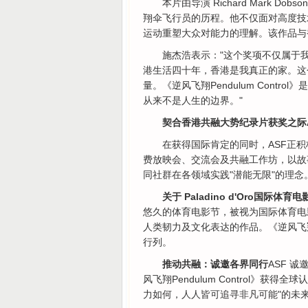
本片由导演 Richard Mark
翔伞飞行员的历程。他不仅面对高度技
运动重塑大众对能力的理解。该作品与
施杰浩表示："这个奖项不仅属于
港生活四十年，香港是我真正的家。这
量。《逆风飞翔Pendulum Cont
从来不是人生的边界。"
契合香港共融大势纪录片获奖之际
在获得国际肯定的同时，ASF正
费放映会、交流会及共融工作坊，以故
同社群在各领域实践"潜能无限"的理念
关于 Paladino d'Oro国际体育电
悠久的体育电影节，被视为国际体育电
人类韧力及文化表达的作品。《逆风飞翔Pe
行列。
推动共融：诚邀各界同行
ASF 
风飞翔Pendulum Control》
力如何，人人皆可追寻非凡可能"的未