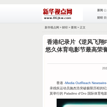
新闻
公
财经
要
新华视点网 >
财经
>
要闻
> 正文
香港纪录片《逆风飞翔Pen
悠久体育电影节最高荣誉
202
香港 -
Media OutReach Newswire
录残疾运动员施杰浩突破极限历程的纪录片《
莫举行的 Paladino d'Oro 国际