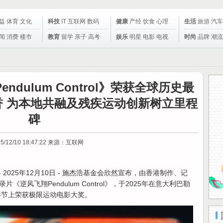
益
体育
文化
科技
IT
互联网
数码
健康
产经
饮食
心理
生活
旅游
汽车
闻
消费
楼市
教育
留学
亲子
高考
娱乐
明星
电影
电视
时尚
品牌
潮流
dulum Control》荣获全球历史最
 为本地共融及残疾运动创新树立里程
碑
5/12/10 18:47:22
来源：互联网
- 2025年12月10日 - 施杰浩基金会欣然宣布，由香港制作、记
逆风飞翔Pendulum Control》，于2025年在意大利巴勒
体育电影节上荣获极限运动电影大奖。