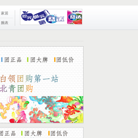
家居
腕表