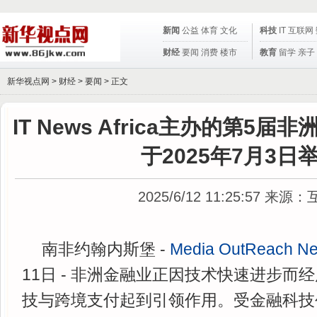
新闻
公益
体育
文化
科技
IT
互联网
财经
要闻
消费
楼市
教育
留学
亲子
新华视点网 >
财经
>
要闻
> 正文
IT News Africa主办的第5
于2025年7月3日
2025/6/12 11:25:57
来源：
南非约翰内斯堡 -
Media OutReach N
11日 - 非洲金融业正因技术快速进步而
技与跨境支付起到引领作用。受金融科技