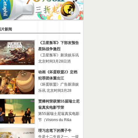
图片新闻
《卫星叛军》下部发预告
星际战争激烈
《卫星叛军》新浪娱乐讯
北京时间3月28日消
动画《坏蛋联盟2》定档
犯罪团体重出江
《坏蛋联盟》广告新浪娱
乐讯 北京时间3月28
贾樟柯荣获第55届瑞士尼
翁真实电影节荣
第55届瑞士尼翁真实电影
节（Visions du R&a
理习忠笔下的孺子牛
牛是十二生肖之一。一提