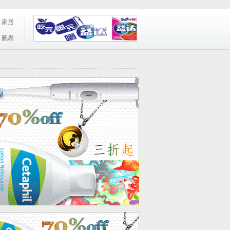
家居
腕表