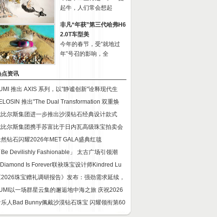
起牛，人们常会想起
非凡“年获”第三代哈弗H6
2.0T车型美
今年的春节，受“就地过
年”号召的影响，全
热点资讯
UMI 推出 AXIS 系列，以"静谧创新"诠释现代生
ELOSIN 推出"The Dual Transformation 双重焕
戴比尔斯集团进一步推出沙漠钻石经典设计款式
戴比尔斯集团携手苏富比于日内瓦高级珠宝拍卖会
然钻石闪耀2026年MET GALA盛典红毯
Be Devilishly Fashionable」 太古广场引领潮
 Diamond Is Forever联袂珠宝设计师Kindred Lu
《2026珠宝赠礼调研报告》发布：强劲需求延续，
TUMI以一场群星云集的邂逅地中海之旅 庆祝2026
乐人Bad Bunny佩戴沙漠钻石珠宝 闪耀领衔第60