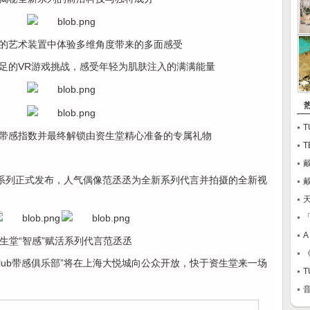
的艺术装置中体验多维角度带来的多面感受
足的VR游戏挑战，感受年轻为肌肤注入的满满能量
T
带感指数并最终解锁由资生堂精心准备的专属礼物
T
活系列正式发布，人气偶像范丞丞为全新系列代言并拍摄的全新视
天
「
A
生堂“智感”赋活系列代言范丞丞
se Club带感俱乐部”将在上海大悦城向公众开放，快于资生堂来一场
音