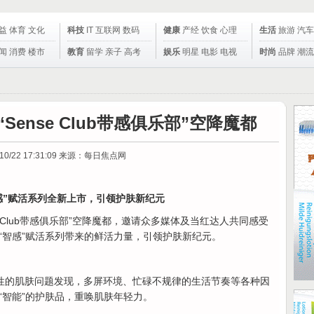
益
体育
文化
科技
IT
互联网
数码
健康
产经
饮食
心理
生活
旅游
汽车
闻
消费
楼市
教育
留学
亲子
高考
娱乐
明星
电影
电视
时尚
品牌
潮流
Sense Club带感俱乐部”空降魔都
10/22 17:31:09
来源：每日焦点网
感”赋活系列全新上市，引领护肤新纪元
nse Club带感俱乐部”空降魔都，邀请众多媒体及当红达人共同感受
“智感”赋活系列带来的鲜活力量，引领护肤新纪元。
轻女性的肌肤问题发现，多屏环境、忙碌不规律的生活节奏等各种因
“智能”的护肤品，重唤肌肤年轻力。