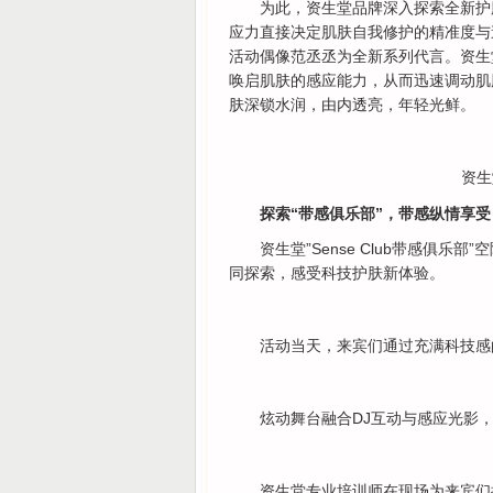
为此，资生堂品牌深入探索全新护
应力直接决定肌肤自我修护的精准度与速度，
活动偶像范丞丞为全新系列代言。资生堂智感
唤启肌肤的感应能力，从而迅速调动肌
肤深锁水润，由内透亮，年轻光鲜。
资生
探索“带感俱乐部”，带感纵情享受
资生堂”Sense Club带感俱
同探索，感受科技护肤新体验。
活动当天，来宾们通过充满科技感
炫动舞台融合DJ互动与感应光影，
资生堂专业培训师在现场为来宾们