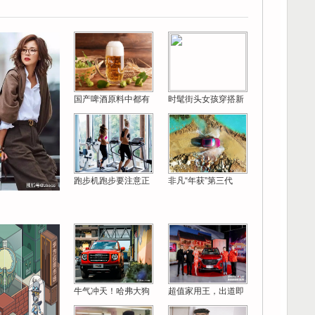
国产啤酒原料中都有
时髦街头女孩穿搭新
跑步机跑步要注意正
非凡“年获”第三代
牛气冲天！哈弗大狗
超值家用王，出道即